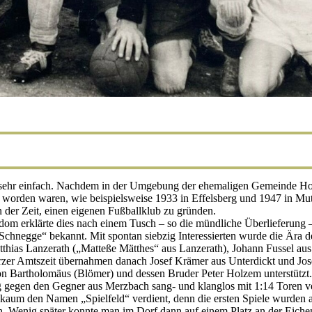
sehr einfach. Nachdem in der Umgebung der ehemaligen Gemeinde Hou
 worden waren, wie beispielsweise 1933 in Effelsberg und 1947 in Mut
n der Zeit, einen eigenen Fußballklub zu gründen.
ldom erklärte dies nach einem Tusch – so die mündliche Überlieferung –
 Schnegge“ bekannt. Mit spontan siebzig Interessierten wurde die Ära 
atthias Lanzerath („Matteße Mätthes“ aus Lanzerath), Johann Fussel 
zer Amtszeit übernahmen danach Josef Krämer aus Unterdickt und Jos
on Bartholomäus (Blömer) und dessen Bruder Peter Holzem unterstützt
ng gegen den Gegner aus Merzbach sang- und klanglos mit 1:14 Toren v
 kaum den Namen „Spielfeld“ verdient, denn die ersten Spiele wurden a
. Wenig später konnte man im Dorf dann auf einem Platz an der Eiche